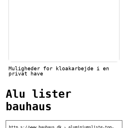
Muligheder for kloakarbejde i en
privat have
Alu lister
bauhaus
http s://www.bauhaus.dk › aluminiumsliste-top-