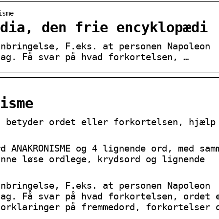
isme
dia, den frie encyklopædi
anbringelse, F.eks. at personen Napoleon
dag. Få svar på hvad forkortelsen, …
isme
d betyder ordet eller forkortelsen, hjælp
rd ANAKRONISME og 4 lignende ord, med sam
unne løse ordlege, krydsord og lignende
anbringelse, F.eks. at personen Napoleon
dag. Få svar på hvad forkortelsen, ordet 
forklaringer på fremmedord, forkortelser 