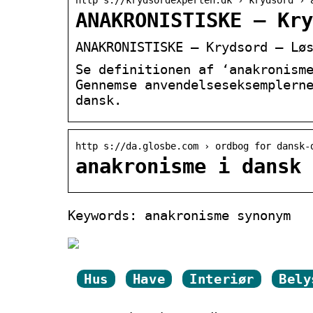
ANAKRONISTISKE – Kry
ANAKRONISTISKE – Krydsord – Lø
Se definitionen af ‘anakronism
Gennemse anvendelseseksemplern
dansk.
http s://da.glosbe.com › ordbog for dansk-
anakronisme i dansk 
Keywords: anakronisme synonym
Hus
Have
Interiør
Bely