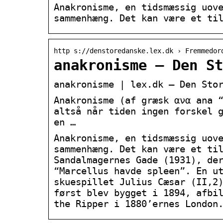
Anakronisme, en tidsmæssig uov
sammenhæng. Det kan være et ti
http s://denstoredanske.lex.dk › Fremmedor
anakronisme – Den St
anakronisme | lex.dk – Den Sto
Anakronisme (af græsk ανα ana 
altså når tiden ingen forskel 
en …
Anakronisme, en tidsmæssig uov
sammenhæng. Det kan være et ti
Sandalmagernes Gade (1931), de
“Marcellus havde spleen”. En u
skuespillet Julius Cæsar (II,2
først blev bygget i 1894, afbi
the Ripper i 1880’ernes London