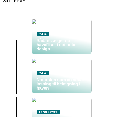
ivat have
HAVE
Sådan vælger du
havefliser i det rette
design
HAVE
Natursten som en smuk
løsning til belægning i
haven
TENDENSER