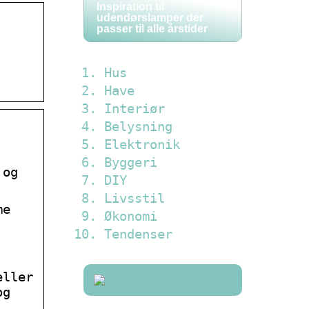
Inspiration til
udendørslamper der
passer til alle årstider
Hus
Have
Interiør
Belysning
Elektronik
Byggeri
 og
DIY
Livsstil
me
Økonomi
Tendenser
eller
og