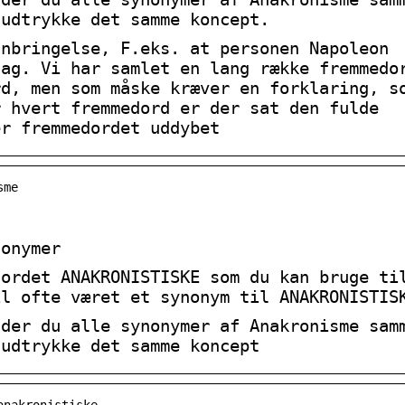
 udtrykke det samme koncept.
anbringelse, F.eks. at personen Napoleon
dag. Vi har samlet en lang række fremmedo
rd, men som måske kræver en forklaring, s
r hvert fremmedord er der sat den fulde
er fremmedordet uddybet
sme
nonymer
 ordet ANAKRONISTISKE som du kan bruge ti
il ofte været et synonym til ANAKRONISTIS
nder du alle synonymer af Anakronisme sam
 udtrykke det samme koncept
anakronistiske