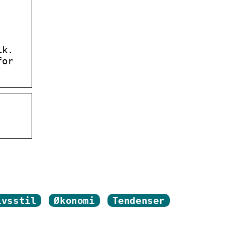
ik.
for
ivsstil
Økonomi
Tendenser