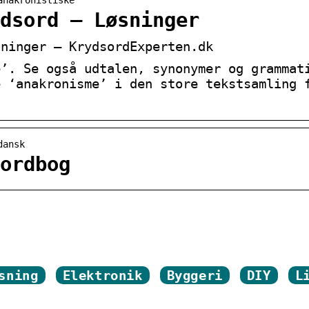
dsord – Løsninger
sninger – KrydsordExperten.dk
e’. Se også udtalen, synonymer og grammat
e ‘anakronisme’ i den store tekstsamling 
dansk
ordbog
sning
Elektronik
Byggeri
DIY
L