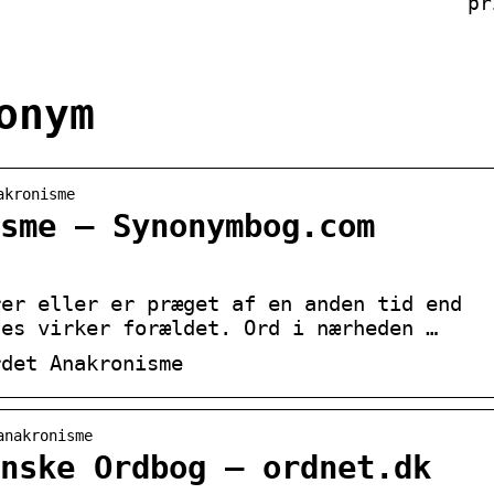
pr
onym
akronisme
sme – Synonymbog.com
rer eller er præget af en anden tid end
nes virker forældet. Ord i nærheden …
rdet Anakronisme
anakronisme
nske Ordbog – ordnet.dk