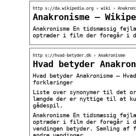
http s://da.wikipedia.org › wiki › Anakron
Anakronisme – Wikipe
Anakronisme En tidsmæssig fejl
optræder i film der foregår i 
http s://hvad-betyder.dk › Anakronisme
Hvad betyder Anakron
Hvad betyder Anakronisme – Hva
forklaringer
Liste over synonymer til det o
længde der er nyttige til at k
gådespil.
Anakronisme En tidsmæssig fejl
optræder i film der foregår i 
vendingen betyder. Samling af 
andre vendinger.