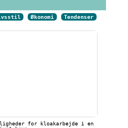
ivsstil
Økonomi
Tendenser
ligheder for kloakarbejde i en