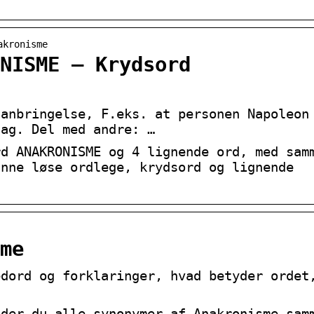
akronisme
NISME – Krydsord
lanbringelse, F.eks. at personen Napoleon
dag. Del med andre: …
rd ANAKRONISME og 4 lignende ord, med sam
unne løse ordlege, krydsord og lignende
me
edord og forklaringer, hvad betyder ordet
nder du alle synonymer af Anakronisme sam