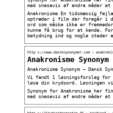
med snesevis af andre måder at
Anakronisme En tidsmæssig fejl
optræder i film der foregår i 
ord som måske ikke er fremmedo
kunne få brug for at kende. Fo
betydning ind og nogle steder 
http s://www.dansksynonymer.com › anakroni
Anakronisme Synonym
Anakronisme Synonym – Dansk Sy
Vi fandt 1 løsningsforslag for
løse din krydsord. Løsningen v
Synonym for Anakronisme her fi
med snesevis af andre måder at
http s://krydsordexperten.dk › krydsord › 