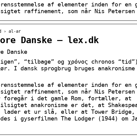
erensstemmelse af elementer inden for en 
lsigtet raffinement, som når Nis Petersen
d › al-ar
ore Danske – lex.dk
re Danske
“igen”, “tilbage” og χρόνος chronos “tid”
gør. I dansk sprogbrug bruges anakronisme
erensstemmelse af elementer inden for en 
lsigtet raffinement, som når Nis Petersen
r foregår i det gamle Rom, fortæller, at
tilsigtet anakronisme er det, at Shakespe
) lader et ur slå, eller at Tower Bridge,
ldes i gyserfilmen The Lodger (1944) om J
.