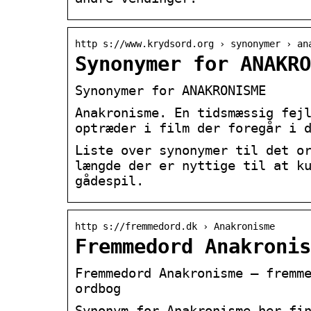
http s://www.krydsord.org › synonymer › an
Synonymer for ANAKRO
Synonymer for ANAKRONISME
Anakronisme. En tidsmæssig fej
optræder i film der foregår i 
Liste over synonymer til det o
længde der er nyttige til at k
gådespil.
http s://fremmedord.dk › Anakronisme
Fremmedord Anakronis
Fremmedord Anakronisme – fremm
ordbog
Synonym for Anakronisme her fi