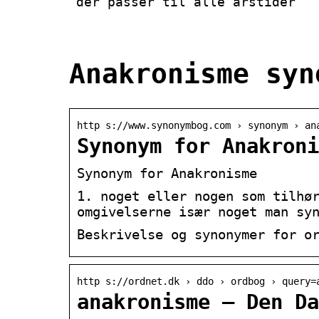
der passer til alle årstider
Anakronisme syn
http s://www.synonymbog.com › synonym › an
Synonym for Anakroni
Synonym for Anakronisme
1. noget eller nogen som tilhø
omgivelserne især noget man sy
Beskrivelse og synonymer for o
http s://ordnet.dk › ddo › ordbog › query=
anakronisme — Den Da