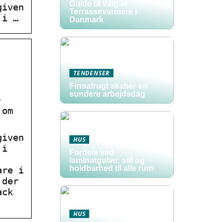
Guide til Valg af
given
Terrassevarmere i
 i …
Danmark
TENDENSER
Firmafrugt skaber en
sundere arbejdsdag
)
 om
given
HUS
 i
Fordele ved
laminatgulve: stil og
holdbarhed til alle rum
are i
 der
ack
HUS