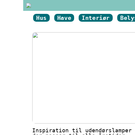
Hus
Have
Interiør
Bely
Inspiration til udendørslamper