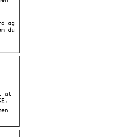
rd og
om du
l at
KE.
men