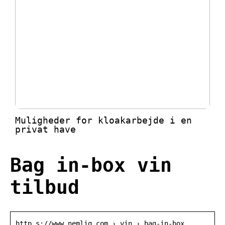
Muligheder for kloakarbejde i en
privat have
Bag in-box vin
tilbud
http s://www.nemlig.com › vin › bag-in-box