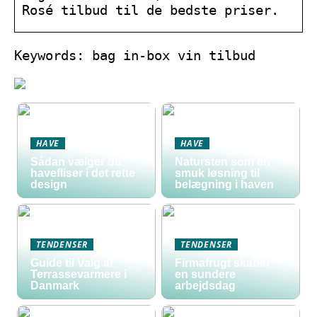
Rosé tilbud til de bedste priser.
Keywords: bag in-box vin tilbud
HAVE
HAVE
Sådan vælger du
Natursten som en
havefliser i det rette
smuk løsning til
design
belægning i haven
TENDENSER
TENDENSER
Guide til Valg af
Firmafrugt skaber
Terrassevarmere i
en sundere
Danmark
arbejdsdag