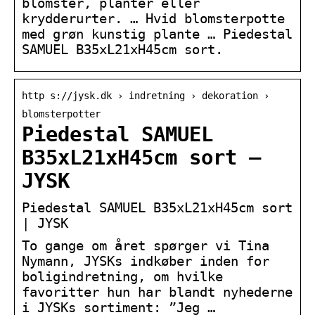
blomster, planter eller
krydderurter. … Hvid blomsterpotte
med grøn kunstig plante … Piedestal
SAMUEL B35xL21xH45cm sort.
http s://jysk.dk › indretning › dekoration ›
blomsterpotter
Piedestal SAMUEL
B35xL21xH45cm sort –
JYSK
Piedestal SAMUEL B35xL21xH45cm sort
| JYSK
To gange om året spørger vi Tina
Nymann, JYSKs indkøber inden for
boligindretning, om hvilke
favoritter hun har blandt nyhederne
i JYSKs sortiment: ”Jeg …