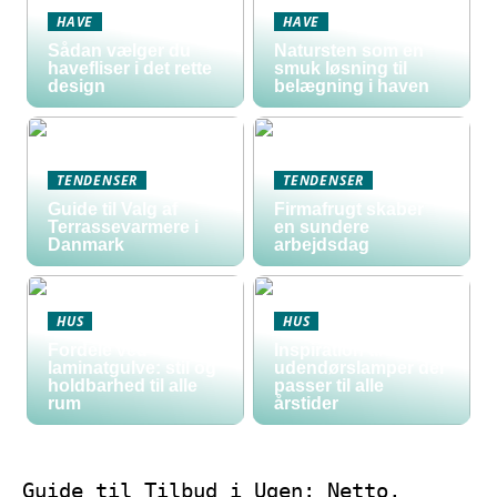
HAVE
HAVE
Sådan vælger du
Natursten som en
havefliser i det rette
smuk løsning til
design
belægning i haven
TENDENSER
TENDENSER
Guide til Valg af
Firmafrugt skaber
Terrassevarmere i
en sundere
Danmark
arbejdsdag
HUS
HUS
Fordele ved
Inspiration til
laminatgulve: stil og
udendørslamper der
holdbarhed til alle
passer til alle
rum
årstider
Guide til Tilbud i Ugen: Netto,