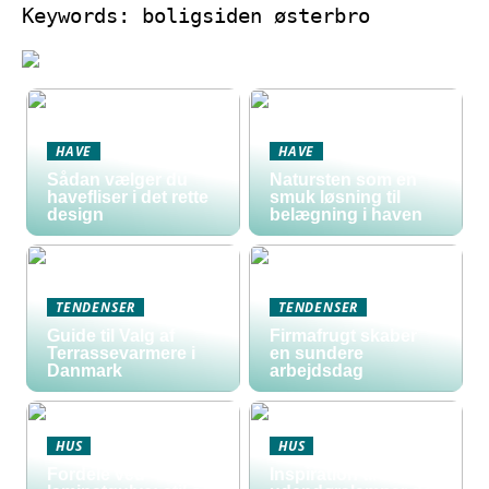
Keywords: boligsiden østerbro
HAVE
HAVE
Sådan vælger du
Natursten som en
havefliser i det rette
smuk løsning til
design
belægning i haven
TENDENSER
TENDENSER
Guide til Valg af
Firmafrugt skaber
Terrassevarmere i
en sundere
Danmark
arbejdsdag
HUS
HUS
Fordele ved
Inspiration til