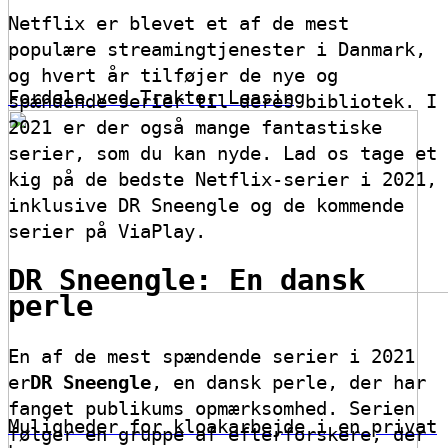
Netflix er blevet et af de mest
populære streamingtjenester i Danmark,
og hvert år tilføjer de nye og
Fordele ved Traktor Leasing
spændende serier til deres bibliotek. I
2021 er der også mange fantastiske
serier, som du kan nyde. Lad os tage et
kig på de bedste Netflix-serier i 2021,
inklusive DR Sneengle og de kommende
serier på ViaPlay.
DR Sneengle: En dansk
perle
En af de mest spændende serier i 2021
er
DR Sneengle
, en dansk perle, der har
fanget publikums opmærksomhed. Serien
Muligheder for kloakarbejde i en privat
følger en gruppe af efterforskere, der