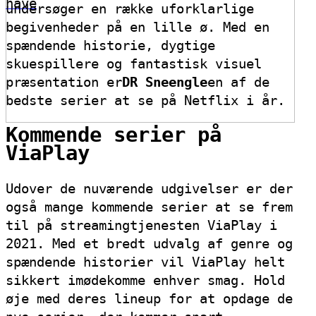
have
undersøger en række uforklarlige
begivenheder på en lille ø. Med en
spændende historie, dygtige
skuespillere og fantastisk visuel
præsentation er
DR Sneengle
en af de
bedste serier at se på Netflix i år.
Kommende serier på
ViaPlay
Udover de nuværende udgivelser er der
også mange kommende serier at se frem
til på streamingtjenesten ViaPlay i
2021. Med et bredt udvalg af genre og
spændende historier vil ViaPlay helt
sikkert imødekomme enhver smag. Hold
øje med deres lineup for at opdage de