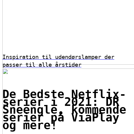
Inspiration til udendørslamper der
passer til alle årstider
De Bedste Netflix-
serier i 2021: DR
Sneengle, kommende
serier på ViaPlay
og mere!