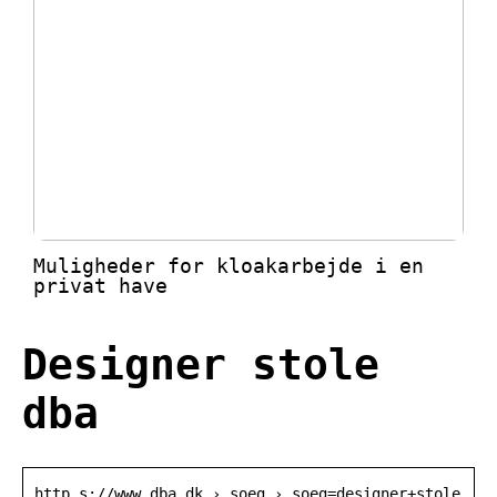
Muligheder for kloakarbejde i en
privat have
Designer stole
dba
http s://www.dba.dk › soeg › soeg=designer+stole