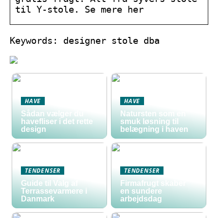
til Y-stole. Se mere her
Keywords: designer stole dba
HAVE
HAVE
Sådan vælger du
Natursten som en
havefliser i det rette
smuk løsning til
design
belægning i haven
TENDENSER
TENDENSER
Guide til Valg af
Firmafrugt skaber
Terrassevarmere i
en sundere
Danmark
arbejdsdag