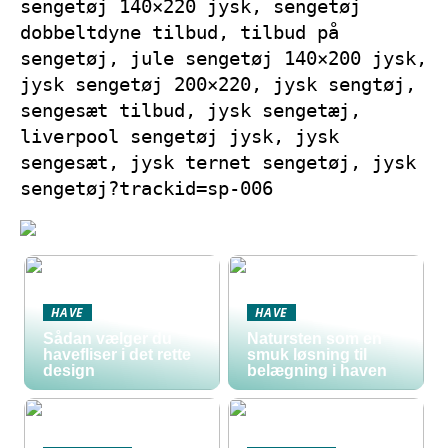
sengetøj 140×220 jysk, sengetøj
dobbeltdyne tilbud, tilbud på
sengetøj, jule sengetøj 140×200 jysk,
jysk sengetøj 200×220, jysk sengtøj,
sengesæt tilbud, jysk sengetæj,
liverpool sengetøj jysk, jysk
sengesæt, jysk ternet sengetøj, jysk
sengetøj?trackid=sp-006
HAVE
HAVE
Sådan vælger du
Natursten som en
havefliser i det rette
smuk løsning til
design
belægning i haven