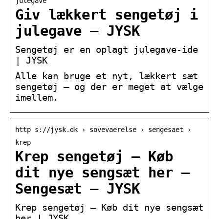
julegave
Giv lækkert sengetøj i
julegave – JYSK
Sengetøj er en oplagt julegave-ide
| JYSK
Alle kan bruge et nyt, lækkert sæt
sengetøj – og der er meget at vælge
imellem.
http s://jysk.dk › sovevaerelse › sengesaet ›
krep
Krep sengetøj – Køb
dit nye sengsæt her –
Sengesæt – JYSK
Krep sengetøj – Køb dit nye sengsæt
her | JYSK