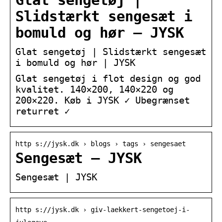
Glat sengetøj |
Slidstærkt sengesæt i
bomuld og hør – JYSK
Glat sengetøj | Slidstærkt sengesæt
i bomuld og hør | JYSK
Glat sengetøj i flot design og god
kvalitet. 140×200, 140×220 og
200×220. Køb i JYSK ✓ Ubegrænset
returret ✓
http s://jysk.dk › blogs › tags › sengesaet
Sengesæt – JYSK
Sengesæt | JYSK
http s://jysk.dk › giv-laekkert-sengetoej-i-