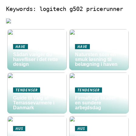
Keywords: logitech g502 pricerunner
HAVE
HAVE
Sådan vælger du
Natursten som en
havefliser i det rette
smuk løsning til
design
belægning i haven
TENDENSER
TENDENSER
Guide til Valg af
Firmafrugt skaber
Terrassevarmere i
en sundere
Danmark
arbejdsdag
HUS
HUS