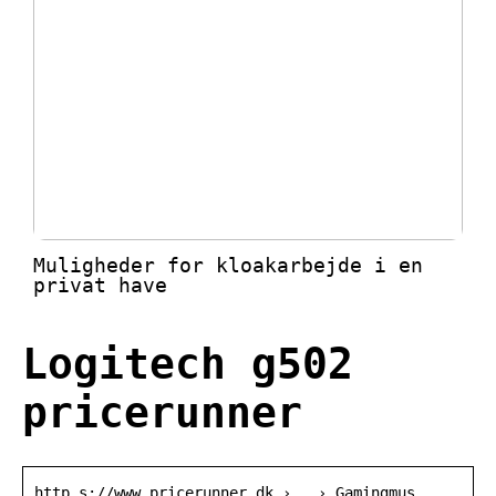
Muligheder for kloakarbejde i en
privat have
Logitech g502
pricerunner
http s://www.pricerunner.dk › … › Gamingmus