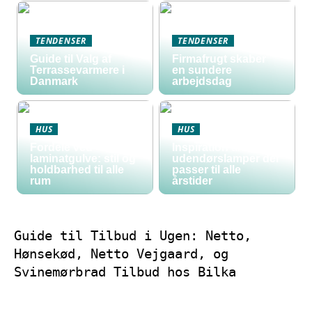
TENDENSER
TENDENSER
Guide til Valg af
Firmafrugt skaber
Terrassevarmere i
en sundere
Danmark
arbejdsdag
HUS
HUS
Fordele ved
Inspiration til
laminatgulve: stil og
udendørslamper der
holdbarhed til alle
passer til alle
rum
årstider
Guide til Tilbud i Ugen: Netto,
Hønsekød, Netto Vejgaard, og
Svinemørbrad Tilbud hos Bilka