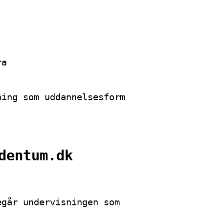
ra
ning som uddannelsesform
dentum.dk
egår undervisningen som