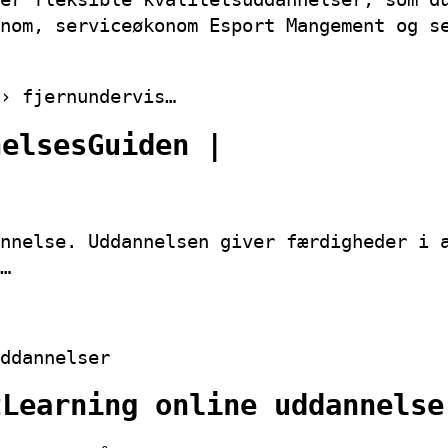
nom, serviceøkonom Esport Mangement og s
› fjernundervis…
nelsesGuiden |
nnelse. Uddannelsen giver færdigheder i 
…
ddannelser
tLearning online uddannelse