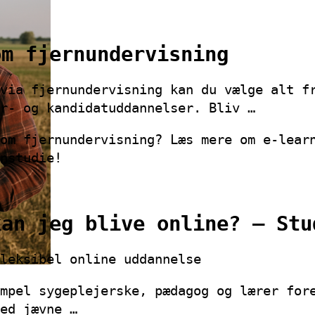
om fjernundervisning
via fjernundervisning kan du vælge alt f
r- og kandidatuddannelser. Bliv …
om fjernundervisning? Læs mere om e-lear
nstudie!
kan jeg blive online? – Stu
leksibel online uddannelse
mpel sygeplejerske, pædagog og lærer for
ed jævne …