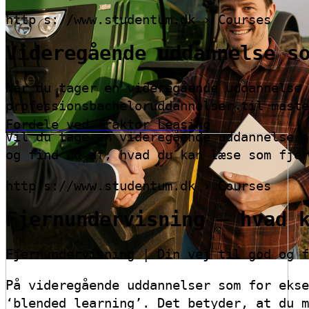
http s://www.studentum.dk › Courses
Videregående uddannelse s
Når du tager en videregående uddannelse 
professionsbacheloruddannelser til maste
Fordele ved Traktor Leasing
Vil du tage en videregående uddannelse s
og find ud af, hvad du kan læse som fjer
http s://www.studentum.dk › Courses
Fjernundervisning – hvad 
Fjernundervisning | Din vej til god og f
På videregående uddannelser som for ekse
‘blended learning’. Det betyder, at du m