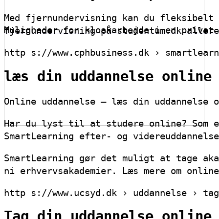
Med fjernundervisning kan du fleksibelt 
Muligheder for kloakarbejde i en privat 
fjernundervisning på studentum.dk allere
http s://www.cphbusiness.dk › smartlearn
læs din uddannelse online
Online uddannelse – læs din uddannelse o
Har du lyst til at studere online? Som e
SmartLearning efter- og videreuddannelse
SmartLearning gør det muligt at tage aka
ni erhvervsakademier. Læs mere om online
http s://www.ucsyd.dk › uddannelse › tag
Tag din uddannelse online