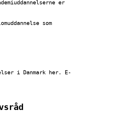
ademiuddannelserne er
lomuddannelse som
elser i Danmark her. E-
vsråd