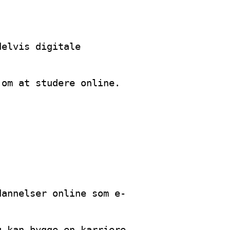
delvis digitale
 om at studere online.
dannelser online som e-
u kan bygge en karriere