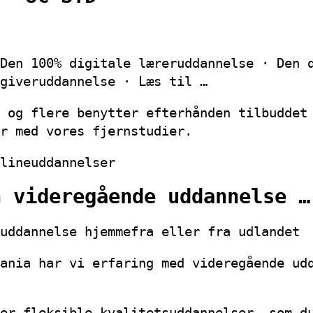
Den 100% digitale læreruddannelse · Den 
giveruddannelse · Læs til …
 og flere benytter efterhånden tilbuddet
er med vores fjernstudier.
lineuddannelser
n videregående uddannelse …
uddannelse hjemmefra eller fra udlandet
ania har vi erfaring med videregående ud
er fleksible kvalitetsuddannelser, som d