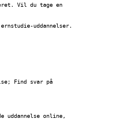
eret. Vil du tage en
jernstudie-uddannelser.
lse; Find svar på
de uddannelse online,