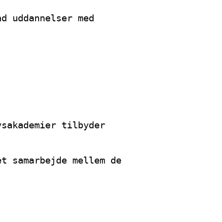
nd uddannelser med
vsakademier tilbyder
et samarbejde mellem de