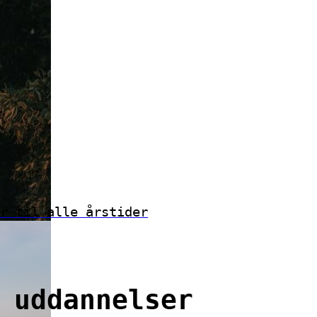
r til alle årstider
 uddannelser