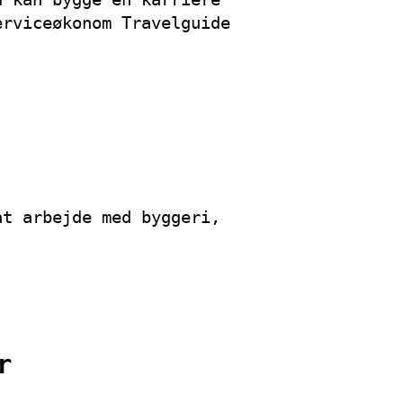
erviceøkonom Travelguide
at arbejde med byggeri,
r