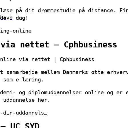
læse på dit drømmestudie på distance. Fi
have
de i dag!
ing-online
 via nettet – Cphbusiness
nline via nettet | Cphbusiness
t samarbejde mellem Danmarks otte erhver
 som e-læring.
demi- og diplomuddannelser online og er 
 uddannelse her.
-din-uddannels…
 – UC SYD