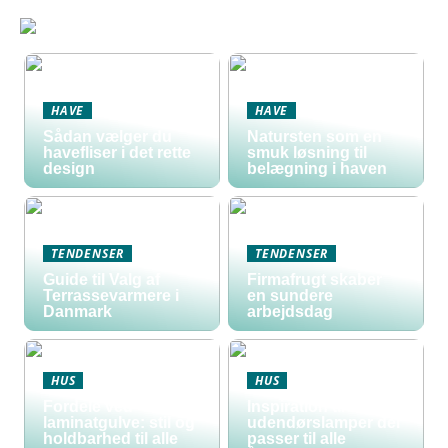
HAVE
HAVE
Sådan vælger du
Natursten som en
havefliser i det rette
smuk løsning til
design
belægning i haven
TENDENSER
TENDENSER
Guide til Valg af
Firmafrugt skaber
Terrassevarmere i
en sundere
Danmark
arbejdsdag
HUS
HUS
Fordele ved
Inspiration til
laminatgulve: stil og
udendørslamper der
holdbarhed til alle
passer til alle