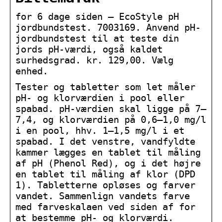
for 6 dage siden — EcoStyle pH
jordbundstest. 7003169. Anvend pH-
jordbundstest til at teste din
jords pH-værdi, også kaldet
surhedsgrad. kr. 129,00. Vælg
enhed.
Tester og tabletter som let måler
pH- og klorværdien i pool eller
spabad. pH-værdien skal ligge på 7–
7,4, og klorværdien på 0,6–1,0 mg/l
i en pool, hhv. 1–1,5 mg/l i et
spabad. I det venstre, vandfyldte
kammer lægges en tablet til måling
af pH (Phenol Red), og i det højre
en tablet til måling af klor (DPD
1). Tabletterne opløses og farver
vandet. Sammenlign vandets farve
med farveskalaen ved siden af for
at bestemme pH- og klorværdi.