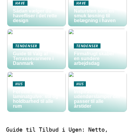
HAVE
HAVE
Sådan vælger du
Natursten som en
havefliser i det rette
smuk løsning til
design
belægning i haven
TENDENSER
TENDENSER
Guide til Valg af
Firmafrugt skaber
Terrassevarmere i
en sundere
Danmark
arbejdsdag
HUS
HUS
Fordele ved
Inspiration til
laminatgulve: stil og
udendørslamper der
holdbarhed til alle
passer til alle
rum
årstider
Guide til Tilbud i Ugen: Netto,