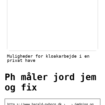
Muligheder for kloakarbejde i en
privat have
Ph måler jord jem
og fix
http s://www.harald-nyborg.dk › … › Gødning og