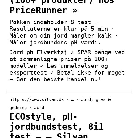
(100+ produkter) hos
PriceRunner »
Pakken indeholder 8 test ·
Resultaterne er klar på 5 min ·
Måler om din jord mangler kalk ·
Måler jordbundens pH-værdi.
Jord ph Elværktøj ✓ SPAR penge ved
at sammenligne priser på 100+
modeller ✓ Læs anmeldelser og
eksperttest ✓ Betal ikke for meget
– Gør den bedste handel nu!
http s://www.silvan.dk › … › Jord, græs &
gødning › Jord
ECOstyle, pH-
jordbundstest, 8i1
test – – Silvan