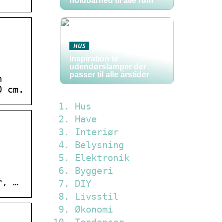
holdbarhed til alle rum
HUS
Inspiration til
udendørslamper der
passer til alle årstider
n
0 cm.
Hus
Have
Interiør
Belysning
Elektronik
Byggeri
r, …
DIY
Livsstil
Økonomi