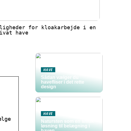
ligheder for kloakarbejde i en
ivat have
HAVE
Sådan vælger du
havefliser i det rette
design
,
HAVE
ælge
Natursten som en smuk
løsning til belægning i
haven