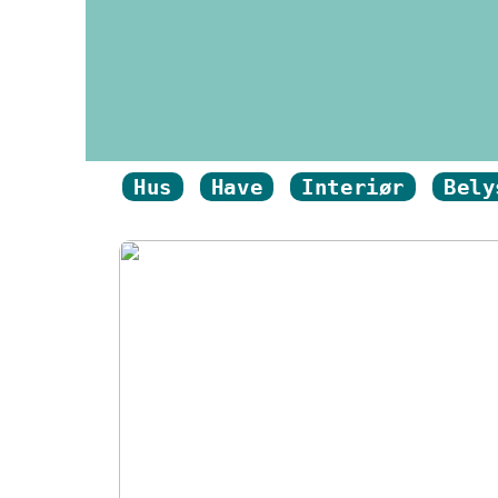
Hus
Have
Interiør
Bely