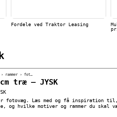
Fordele ved Traktor Leasing
Mu
pr
k
 › rammer › fot…
cm træ – JYSK
YSK
er fotovæg. Læs med og få inspiration til
ne, og hvilke motiver og rammer du skal v