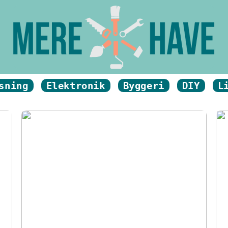
sning
Elektronik
Byggeri
DIY
L