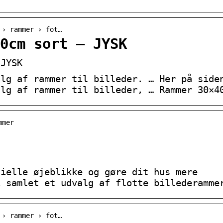
 › rammer › fot…
0cm sort – JYSK
 JYSK
alg af rammer til billeder. … Her på side
alg af rammer til billeder, … Rammer 30×4
mmer
cielle øjeblikke og gøre dit hus mere
i samlet et udvalg af flotte billederamme
 › rammer › fot…