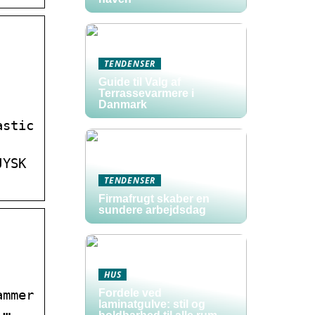
TENDENSER
Guide til Valg af
Terrassevarmere i
Danmark
astic
JYSK
TENDENSER
Firmafrugt skaber en
sundere arbejdsdag
HUS
ammer
Fordele ved
laminatgulve: stil og
 …