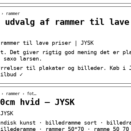
 › rammer
 udvalg af rammer til lave
 rammer til lave priser | JYSK
et. Det giver rigtig god mening det er pl
a saxo larsen.
ørrelser til plakater og billeder. Køb i 
tilbud ✓
 › rammer › fot…
0cm hvid – JYSK
 JYSK
indisk kunst · billedramme sort · billedr
billederamme · rammer 50*70 · ramme 50 70