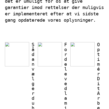
det er umuligt for os at give
garantier imod rettelser der muligvis
er implementeret efter at vi sidste
gang opdaterede vores oplysninger.
S
F
O
å
o
p
d
r
t
a
d
i
n
e
m
v
l
é
æ
e
r
l
v
D
g
e
i
e
d
t
r
l
A
d
a
r
u
m
b
h
i
e