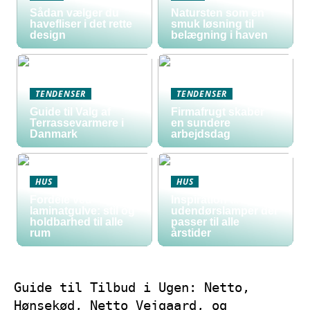
Sådan vælger du
Natursten som en
havefliser i det rette
smuk løsning til
design
belægning i haven
TENDENSER
TENDENSER
Guide til Valg af
Firmafrugt skaber
Terrassevarmere i
en sundere
Danmark
arbejdsdag
HUS
HUS
Fordele ved
Inspiration til
laminatgulve: stil og
udendørslamper der
holdbarhed til alle
passer til alle
rum
årstider
Guide til Tilbud i Ugen: Netto,
Hønsekød, Netto Vejgaard, og