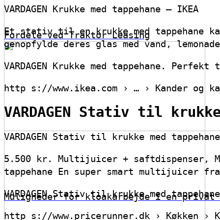
VARDAGEN Krukke med tappehane – IKEA
Et stativ til en krukke med tappehane ka
Fordele ved Traktor Leasing
genopfylde deres glas med vand, lemonade
VARDAGEN Krukke med tappehane. Perfekt t
http s://www.ikea.com › … › Kander og ka
VARDAGEN Stativ til krukk
VARDAGEN Stativ til krukke med tappehane
5.500 kr. Multijuicer + saftdispenser, M
tappehane En super smart multijuicer fra
VARDAGEN Stativ til krukke med tappehane
Muligheder for kloakarbejde i en privat 
http s://www.pricerunner.dk › Køkken › K