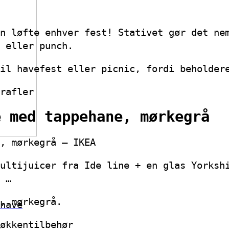
n løfte enhver fest! Stativet gør det ne
 eller punch.
il havefest eller picnic, fordi beholder
rafler
e med tappehane, mørkegrå
, mørkegrå – IKEA
ultijuicer fra Ide line + en glas Yorksh
 …
, mørkegrå.
have
økkentilbehør