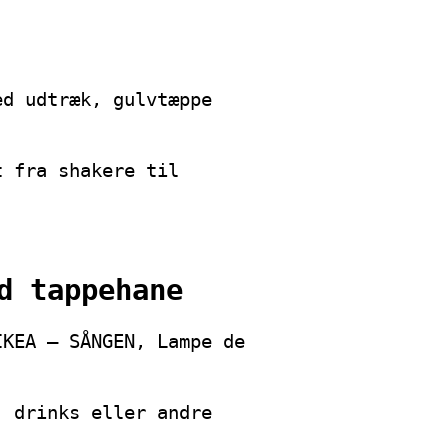
ed udtræk, gulvtæppe
t fra shakere til
d tappehane
IKEA – SÅNGEN, Lampe de
, drinks eller andre