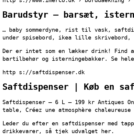
http s://www.imerco.dk › borddaekning › 
Barudstyr – barsæt, ister
… baby sommerdyne, rist til vask, saftdi
under spisebord, ikea lille skrivebord, 
Der er intet som en lækker drink! Find a
bartilbehør og isterningebakker. Se hele
http s://saftdispenser.dk
Saftdispenser | Køb en sa
Saftdispenser – 6 L – 199 kr Antiques On
table, Créez une atmosphère chaleureuse 
Leder du efter en saftdispenser med tapp
drikkevarer, så tjek udvalget her.