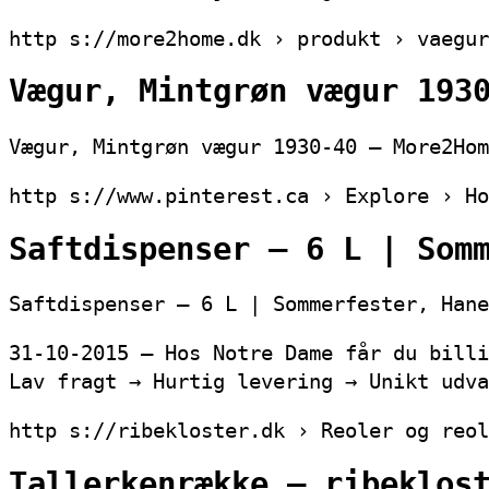
http s://more2home.dk › produkt › vaegur
Vægur, Mintgrøn vægur 193
Vægur, Mintgrøn vægur 1930-40 – More2Hom
http s://www.pinterest.ca › Explore › Ho
Saftdispenser – 6 L | Som
Saftdispenser – 6 L | Sommerfester, Hane
31-10-2015 – Hos Notre Dame får du billi
Lav fragt → Hurtig levering → Unikt udva
http s://ribekloster.dk › Reoler og reol
Tallerkenrække – ribeklos