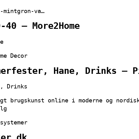
-mintgron-va…
0-40 – More2Home
e
me Decor
merfester, Hane, Drinks – P
, Drinks
gt brugskunst online i moderne og nordis
lg
systemer
ter.dk