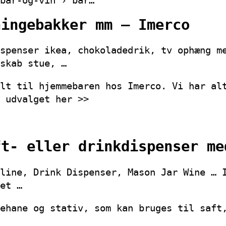
bar-og-vin › bar…
ningebakker mm – Imerco
spenser ikea, chokoladedrik, tv ophæng m
skab stue, …
lt til hjemmebaren hos Imerco. Vi har al
 udvalget her >>
ft- eller drinkdispenser me
line, Drink Dispenser, Mason Jar Wine … 
et …
ehane og stativ, som kan bruges til saft