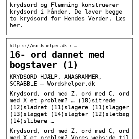
krydsord og Flemming konstruerer
krydsord i hånden. De laver begge
to krydsord for Hendes Verden. Læs
her.
http s://wordshelper.dk › …
16- ord dannet med
bogstaver (1)
KRYDSORD HJÆLP, ANAGRAMMER,
SCRABBLE – Wordshelper.dk
Krydsord, ord med Z, ord med C, ord
med X et problem? … (18)sitrede
(12)sladret (11)slagere (11)slagger
(13)slagget (14)slagter (12)sletbag
(14)slibere …
Krydsord, ord med Z, ord med C, ord
med X et problem? Vores webside til