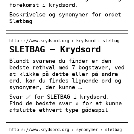
forekomst i krydsord.
Beskrivelse og synonymer for ordet
Sletbag
http s://www.krydsord.org › krydsord › sletbag
SLETBAG – Krydsord
Blandt svarene du finder er den
bedste rethval med 7 bogstaver, ved
at klikke på dette eller på andre
ord, kan du findes lignende ord og
synonymer, der kunne …
Svar ✅ for SLETBAG i krydsord.
Find de bedste svar ⭐ for at kunne
afslutte ethvert type gådespil
http s://www.krydsord.org › synonymer › sletbag