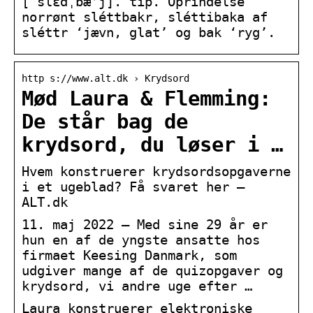
[ˈslεdˌbæˀj]. tip. Oprindelse
norrønt sléttbakr, sléttibaka af
sléttr ‘jævn, glat’ og bak ‘ryg’.
http s://www.alt.dk › Krydsord
Mød Laura & Flemming:
De står bag de
krydsord, du løser i …
Hvem konstruerer krydsordsopgaverne
i et ugeblad? Få svaret her –
ALT.dk
11. maj 2022 — Med sine 29 år er
hun en af de yngste ansatte hos
firmaet Keesing Danmark, som
udgiver mange af de quizopgaver og
krydsord, vi andre uge efter …
Laura konstruerer elektroniske