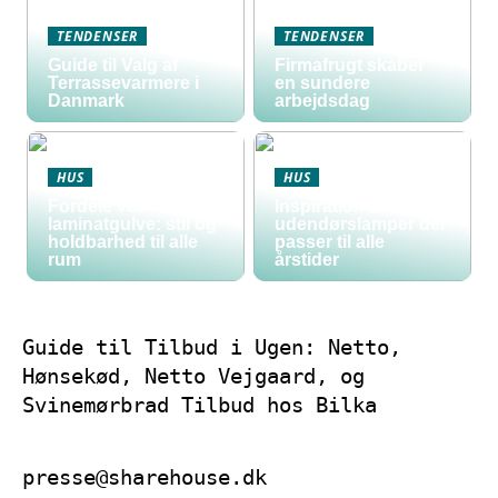
TENDENSER
TENDENSER
Guide til Valg af
Firmafrugt skaber
Terrassevarmere i
en sundere
Danmark
arbejdsdag
HUS
HUS
Fordele ved
Inspiration til
laminatgulve: stil og
udendørslamper der
holdbarhed til alle
passer til alle
rum
årstider
Guide til Tilbud i Ugen: Netto,
Hønsekød, Netto Vejgaard, og
Svinemørbrad Tilbud hos Bilka
presse@sharehouse.dk