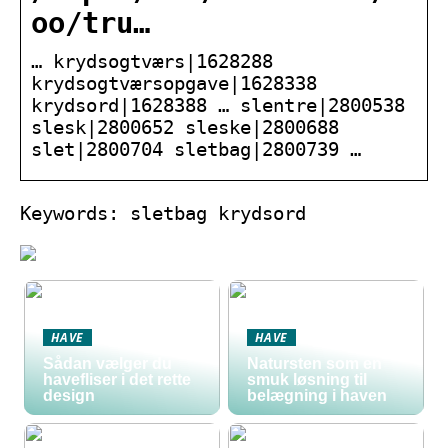
oo/tru…
… krydsogtværs|1628288
krydsogtværsopgave|1628338
krydsord|1628388 … slentre|2800538
slesk|2800652 sleske|2800688
slet|2800704 sletbag|2800739 …
Keywords: sletbag krydsord
HAVE
HAVE
Sådan vælger du
Natursten som en
havefliser i det rette
smuk løsning til
design
belægning i haven