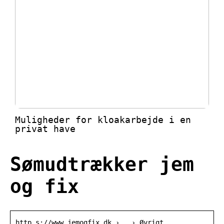
Muligheder for kloakarbejde i en
privat have
Sømudtrækker jem
og fix
http s://www.jemogfix.dk › … › Øvrigt