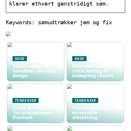
klarer ethvert genstridigt søm.
Keywords: sømudtrækker jem og fix
HAVE
HAVE
Sådan vælger du
Natursten som en
havefliser i det rette
smuk løsning til
design
belægning i haven
TENDENSER
TENDENSER
Guide til Valg af
Firmafrugt skaber
Terrassevarmere i
en sundere
Danmark
arbejdsdag