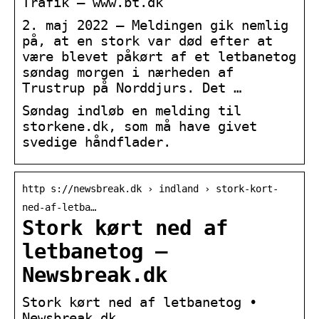
Trafik – www.bt.dk
2. maj 2022 — Meldingen gik nemlig
på, at en stork var død efter at
være blevet påkørt af et letbanetog
søndag morgen i nærheden af
Trustrup på Norddjurs. Det …
Søndag indløb en melding til
storkene.dk, som må have givet
svedige håndflader.
http s://newsbreak.dk › indland › stork-kort-
ned-af-letba…
Stork kørt ned af
letbanetog –
Newsbreak.dk
Stork kørt ned af letbanetog •
Newsbreak.dk