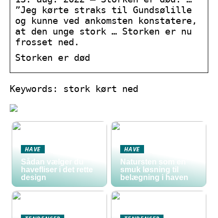
”Jeg kørte straks til Gundsølille
og kunne ved ankomsten konstatere,
at den unge stork … Storken er nu
frosset ned.
Storken er død
Keywords: stork kørt ned
HAVE
HAVE
Sådan vælger du
Natursten som en
havefliser i det rette
smuk løsning til
design
belægning i haven