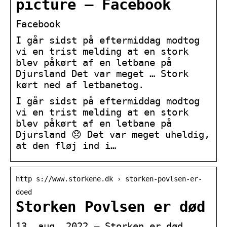
picture – Facebook
Facebook
I går sidst på eftermiddag modtog
vi en trist melding at en stork
blev påkørt af en letbane på
Djursland Det var meget … Stork
kørt ned af letbanetog.
I går sidst på eftermiddag modtog
vi en trist melding at en stork
blev påkørt af en letbane på
Djursland 😞 Det var meget uheldig,
at den fløj ind i…
http s://www.storkene.dk › storken-povlsen-er-
doed
Storken Povlsen er død
13. aug. 2022 — Storken er død. …