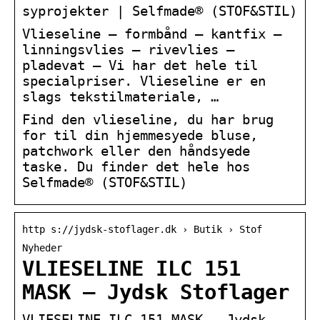
syprojekter | Selfmade® (STOF&STIL)
Vlieseline – formbånd – kantfix –
linningsvlies – rivevlies –
pladevat – Vi har det hele til
specialpriser. Vlieseline er en
slags tekstilmateriale, …
Find den vlieseline, du har brug
for til din hjemmesyede bluse,
patchwork eller den håndsyede
taske. Du finder det hele hos
Selfmade® (STOF&STIL)
http s://jydsk-stoflager.dk › Butik › Stof
Nyheder
VLIESELINE ILC 151
MASK – Jydsk Stoflager
VLIESELINE ILC 151 MASK – Jydsk