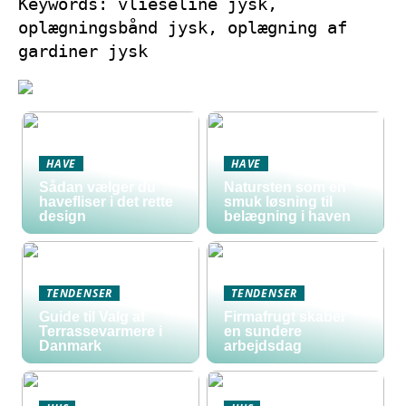
Keywords: vlieseline jysk,
oplægningsbånd jysk, oplægning af
gardiner jysk
HAVE
HAVE
Sådan vælger du
Natursten som en
havefliser i det rette
smuk løsning til
design
belægning i haven
TENDENSER
TENDENSER
Guide til Valg af
Firmafrugt skaber
Terrassevarmere i
en sundere
Danmark
arbejdsdag