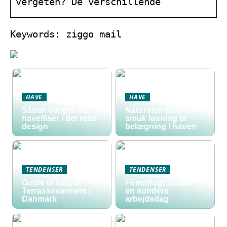
vergeten? De verschillende
Keywords: ziggo mail
HAVE
HAVE
Sådan vælger du
Natursten som en
havefliser i det rette
smuk løsning til
design
belægning i haven
TENDENSER
TENDENSER
Guide til Valg af
Firmafrugt skaber
Terrassevarmere i
en sundere
Danmark
arbejdsdag